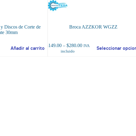
 y Discos de Corte de
Broca AZZKOR WGZZ
nte 30mm
Este
Price
$
149.00
–
$
280.00
IVA
Añadir al carrito
Seleccionar opcio
producto
range:
incluido
tiene
$149.00
múltiples
through
variantes.
$280.00
Las
opciones
se
pueden
elegir
en
la
página
de
producto