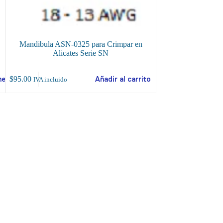
Mandibula ASN-0325 para Crimpar en
Rollo de Cinta Ad
Alicates Serie SN
Este
Pri
$
120.00
–
$
150.00
IV
nes
$
95.00
Añadir al carrito
IVA incluido
producto
ran
incluido
tiene
$1
múltiples
thr
variantes.
$1
Las
opciones
se
pueden
elegir
en
la
página
de
producto