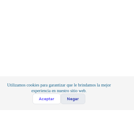
Utilizamos cookies para garantizar que le brindamos la mejor
experiencia en nuestro sitio web.
Cont
Aceptar
Negar
Inicio
/
Componentes
/
Pasivos
Suscribete