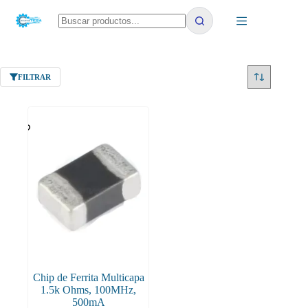
Saltar
al
contenido
No
results
FILTRAR
Chip de Ferrita Multicapa
1.5k Ohms, 100MHz,
500mA