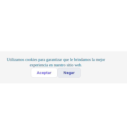
pueden
elegir
en
la
página
de
producto
Utilizamos cookies para garantizar que le brindamos la mejor
experiencia en nuestro sitio web.
Cont
Aceptar
Negar
Inicio
/
Componentes
/
Pasivos
Suscribete
Suscribir