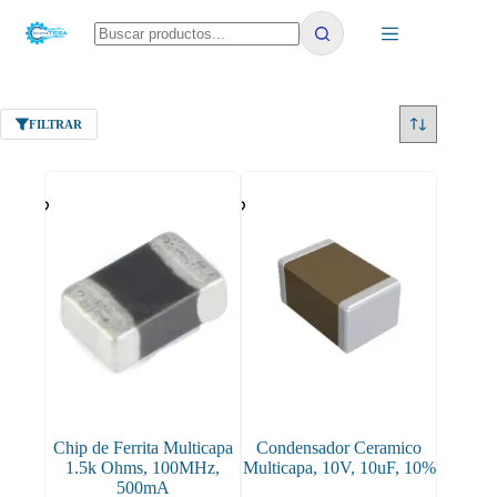
Saltar
al
contenido
No
results
FILTRAR
Chip de Ferrita Multicapa
Condensador Ceramico
1.5k Ohms, 100MHz,
Multicapa, 10V, 10uF, 10%
500mA