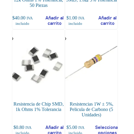
50 Piezas
$
40.00
Añadir al
$
1.00
Añadir al
IVA
IVA
carrito
carrito
incluido
incluido
Resistencia de Chip SMD,
Resistencias 1W ± 5%,
1k Ohms 1% Tolerancia
Pelicula de Carbono (5
Unidades)
Este
$
0.80
Añadir al
$
5.00
Seleccionar
IVA
IVA
producto
carrito
opciones
incluido
incluido