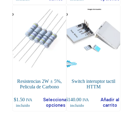
tiene
múltiples
variantes.
Las
opciones
se
pueden
elegir
en
la
página
de
producto
Resistencias 2W ± 5%,
Switch interuptor tactil
Pelicula de Carbono
HTTM
Este
$
1.50
Seleccionar
$
140.00
Añadir al
IVA
IVA
producto
opciones
carrito
incluido
incluido
tiene
múltiples
variantes.
Las
opciones
se