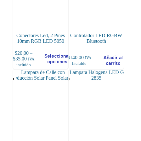
la
página
de
producto
Conectores Led, 2 Pines
Controlador LED RGBW
10mm RGB LED 5050
Bluetooth
$
20.00
–
Este
Seleccionar
$
140.00
Añadir al
IVA
Price
$
35.00
IVA
producto
opciones
carrito
incluido
range:
incluido
tiene
$20.00
múltiples
through
variantes.
$35.00
Las
opciones
se
pueden
elegir
en
la
página
de
producto