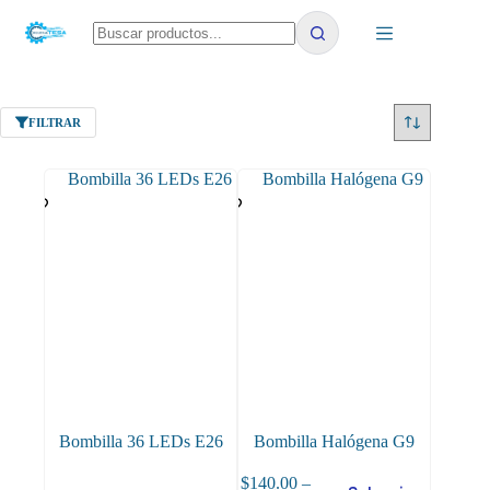
Saltar
al
contenido
No
results
FILTRAR
Bombilla 36 LEDs E26
Bombilla Halógena G9
$
140.00
–
Este