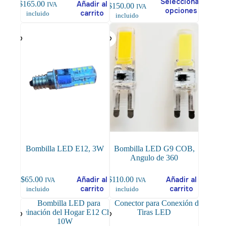
Seleccionar
$
165.00
Añadir al
IVA
Price
$
150.00
IVA
producto
opciones
carrito
incluido
range:
incluido
tiene
$140.00
múltiples
through
variantes.
$150.00
Las
opciones
se
pueden
elegir
en
la
página
de
producto
Bombilla LED E12, 3W
Bombilla LED G9 COB,
Angulo de 360
$
65.00
Añadir al
$
110.00
Añadir al
IVA
IVA
carrito
carrito
incluido
incluido