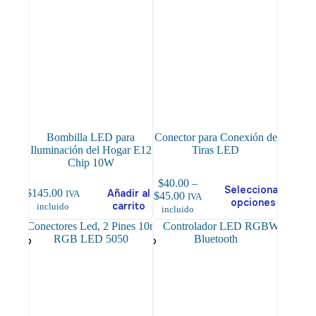
Bombilla LED para
Conector para Conexión de
Iluminación del Hogar E12
Tiras LED
Chip 10W
$
40.00
–
Este
Seleccionar
$
145.00
Añadir al
IVA
Price
$
45.00
IVA
producto
opciones
carrito
incluido
range:
incluido
tiene
$40.00
múltiples
through
variantes.
$45.00
Las
opciones
se
pueden
elegir
en