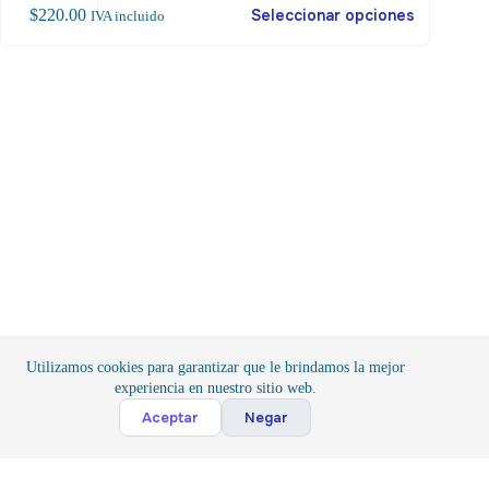
$
220.00
Seleccionar opciones
$
25
IVA incluido
oducto
ene
ltiples
riantes.
as
ciones
ueden
egir
gina
oducto
Utilizamos cookies para garantizar que le brindamos la mejor
experiencia en nuestro sitio web.
Cont
Aceptar
Negar
Inicio
/
Componentes
/
Cables