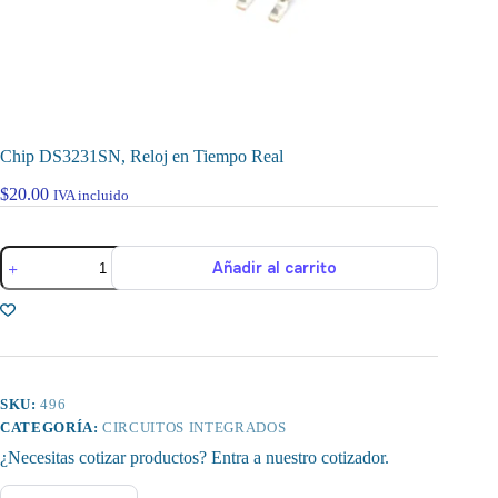
Chip DS3231SN, Reloj en Tiempo Real
$
20.00
IVA incluido
Chip
Añadir al carrito
DS3231SN,
Reloj
en
Tiempo
Real
cantidad
SKU:
496
CATEGORÍA:
CIRCUITOS INTEGRADOS
¿Necesitas cotizar productos? Entra a nuestro cotizador.