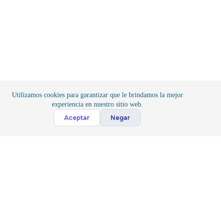
Utilizamos cookies para garantizar que le brindamos la mejor
experiencia en nuestro sitio web.
Cont
Aceptar
Negar
Inicio
/
Componentes
/
Circuitos Integrados
Suscribete
Suscribir
Acepto la
Politica y Privacidad
*