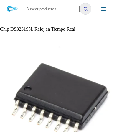
Saltar
al
contenido
No
results
Chip DS3231SN, Reloj en Tiempo Real