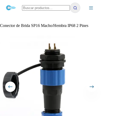
Saltar
al
contenido
No
results
Conector de Brida SP16 Macho/Hembra IP68 2 Pines