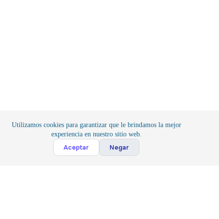
Utilizamos cookies para garantizar que le brindamos la mejor
experiencia en nuestro sitio web.
Cont
Aceptar
Negar
Inicio
/
Componentes
/
Conexión
Suscribete