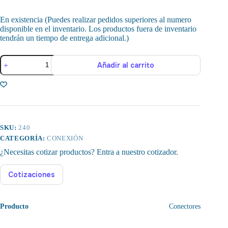
En existencia (Puedes realizar pedidos superiores al numero
disponible en el inventario. Los productos fuera de inventario
tendrán un tiempo de entrega adicional.)
Conector
Añadir al carrito
de
Brida
SP16
Macho/Hembra
IP68
2
Pines
cantidad
SKU:
240
CATEGORÍA:
CONEXIÓN
¿Necesitas cotizar productos? Entra a nuestro cotizador.
Cotizaciones
Producto
Conectores