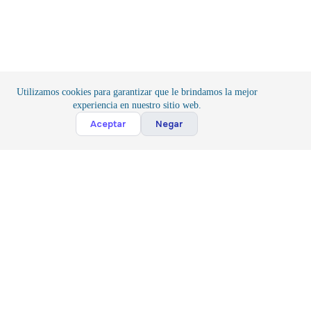
Utilizamos cookies para garantizar que le brindamos la mejor
experiencia en nuestro sitio web.
Cont
Aceptar
Negar
Inicio
/
Componentes
/
Conexión
Suscribete
Suscribir
Acepto la
Politica y Privacidad
*
Siguenos