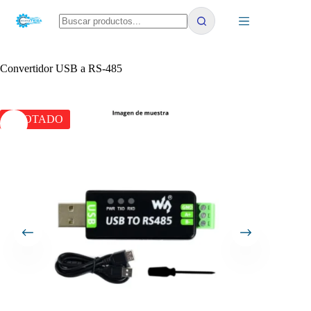
Saltar
al
contenido
No
results
Convertidor USB a RS-485
AGOTADO