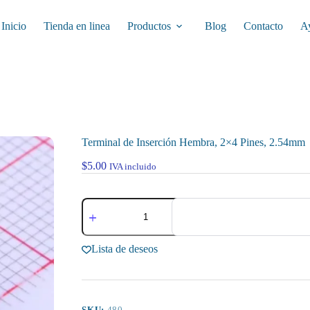
Inicio
Tienda en linea
Productos
Blog
Contacto
A
Terminal de Inserción Hembra, 2×4 Pines, 2.54mm
$
5.00
IVA incluido
Terminal
de
Inserción
Hembra,
Lista de deseos
2x4
Pines,
2.54mm
cantidad
SKU:
480