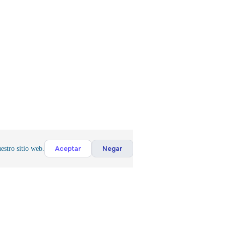
Aceptar
Negar
estro sitio web.
víos Rápidos
Conseguimo
s lo que 
emos envíos rápidos hacia toda
Cotizamos componentes dif