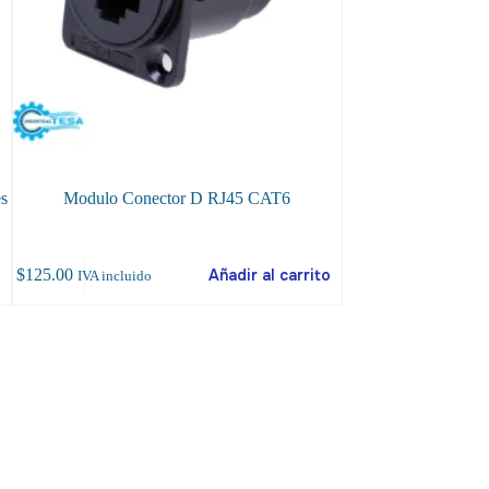
es
Modulo Conector D RJ45 CAT6
Convertid
o
$
125.00
Añadir al carrito
$
450.00
IVA incluido
IVA incluido