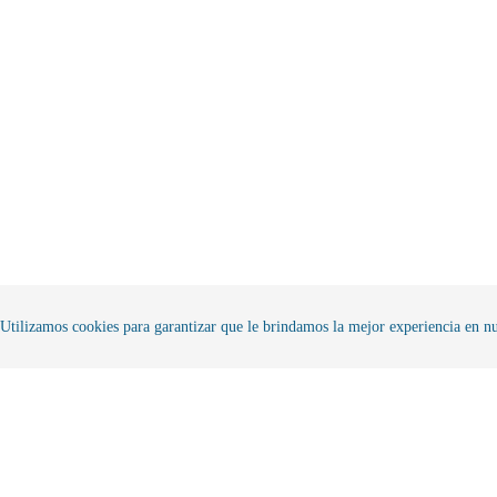
gina
oducto
Utilizamos cookies para garantizar que le brindamos la mejor experiencia en nu
Pagos Seguros
En
Contamos con diferentes
Ten