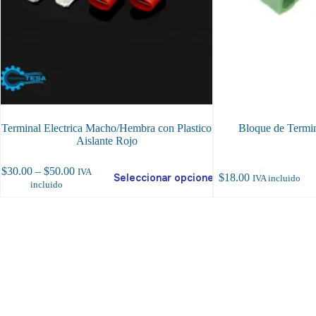
Terminal Electrica Macho/Hembra con Plastico
Bloque de Termina
Aislante Rojo
te
Price
$
30.00
–
$
50.00
IVA
Seleccionar opciones
$
18.00
IVA incluido
oducto
range:
incluido
ene
$30.00
ltiples
through
riantes.
$50.00
as
ciones
ueden
egir