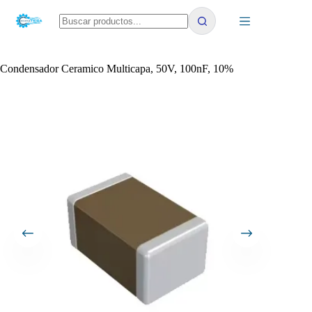
Saltar
al
contenido
No
results
Condensador Ceramico Multicapa, 50V, 100nF, 10%