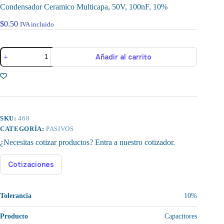
Condensador Ceramico Multicapa, 50V, 100nF, 10%
$
0.50
IVA incluido
Condensador
Añadir al carrito
Ceramico
Multicapa,
50V,
100nF,
10%
cantidad
SKU:
468
CATEGORÍA:
PASIVOS
¿Necesitas cotizar productos? Entra a nuestro cotizador.
Cotizaciones
Tolerancia
10%
Producto
Capacitores