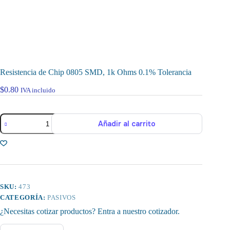
Resistencia de Chip 0805 SMD, 1k Ohms 0.1% Tolerancia
$
0.80
IVA incluido
Resistencia
Añadir al carrito
de
Chip
0805
SMD,
1k
Ohms
0.1%
Tolerancia
SKU:
473
cantidad
CATEGORÍA:
PASIVOS
¿Necesitas cotizar productos? Entra a nuestro cotizador.