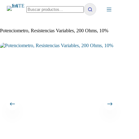
Saltar
al
contenido
No
results
Potenciometro, Resistencias Variables, 200 Ohms, 10%