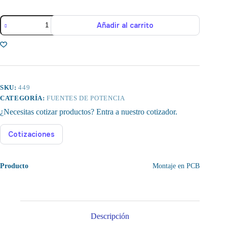
Potenciometro,
Añadir al carrito
Resistencias
Variables,
200
Ohms,
10%
cantidad
SKU:
449
CATEGORÍA:
FUENTES DE POTENCIA
¿Necesitas cotizar productos? Entra a nuestro cotizador.
Cotizaciones
Producto
Montaje en PCB
Descripción