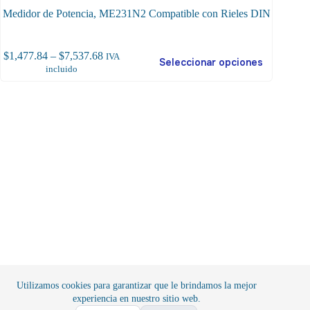
Medidor de Potencia, ME231N2 Compatible con Rieles DIN
te
Price
$
1,477.84
–
$
7,537.68
IVA
Seleccionar opciones
$
80
oducto
range:
incluido
ene
$1,477.84
ltiples
through
riantes.
$7,537.68
as
ciones
ueden
egir
gina
oducto
Utilizamos cookies para garantizar que le brindamos la mejor
experiencia en nuestro sitio web.