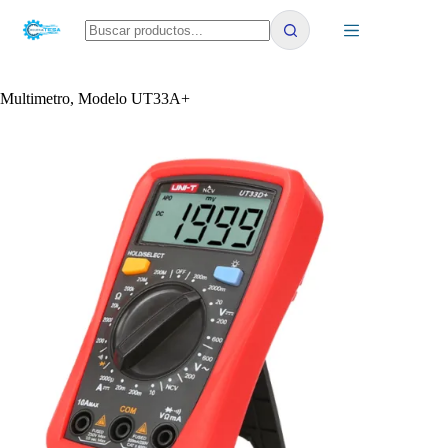
Saltar
al
contenido
No
results
Multimetro, Modelo UT33A+