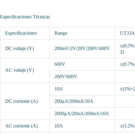
Especificaciones Técnicas
Especificaciones
Rango
UT33A
±(0.5
DC voltaje (V)
200mV/2V/20V/200V/600V
2)
600V
±(0.7%
AC voltaje (V)
200V/600V
10A
±(1%+2
DC corriente (A)
200μA/200mA/10A
2000μA/20mA/200mA/10A
AC corriente (A)
10A
±(1.2%