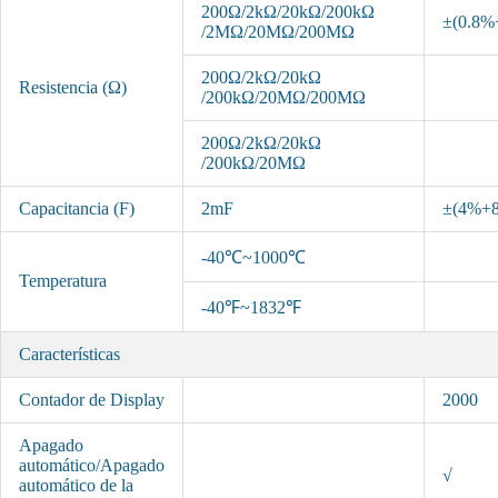
200Ω/2kΩ/20kΩ/200kΩ
±(0.8%
/2MΩ/20MΩ/200MΩ
200Ω/2kΩ/20kΩ
Resistencia (Ω)
/200kΩ/20MΩ/200MΩ
200Ω/2kΩ/20kΩ
/200kΩ/20MΩ
Capacitancia (F)
2mF
±(4%+8
-40℃~1000℃
Temperatura
-40℉~1832℉
Características
Contador de Display
2000
Apagado
automático/Apagado
√
automático de la