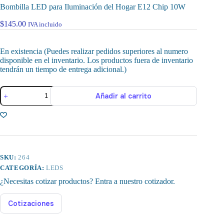
Bombilla LED para Iluminación del Hogar E12 Chip 10W
$
145.00
IVA incluido
En existencia (Puedes realizar pedidos superiores al numero
disponible en el inventario. Los productos fuera de inventario
tendrán un tiempo de entrega adicional.)
Bombilla
Añadir al carrito
LED
para
Iluminación
del
Hogar
E12
Chip
10W
SKU:
264
cantidad
CATEGORÍA:
LEDS
¿Necesitas cotizar productos? Entra a nuestro cotizador.
Cotizaciones