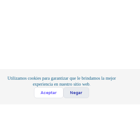
Utilizamos cookies para garantizar que le brindamos la mejor
experiencia en nuestro sitio web.
Cont
Aceptar
Negar
Inicio
/
Iluminación
/
LEDS
Suscribete