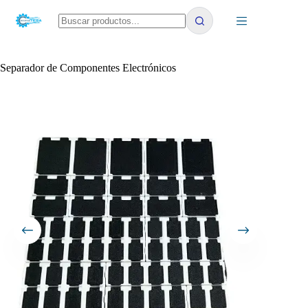
Saltar
al
contenido
No
results
Separador de Componentes Electrónicos