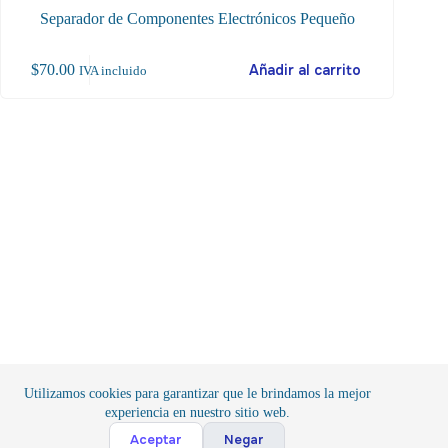
Separador de Componentes Electrónicos Pequeño
Este
$
70.00
Añadir al carrito
$
1
IVA incluido
producto
tiene
múltiples
variantes.
Las
opciones
se
pueden
elegir
en
la
página
de
producto
Utilizamos cookies para garantizar que le brindamos la mejor
experiencia en nuestro sitio web.
Cont
Aceptar
Negar