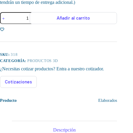
tendrán un tiempo de entrega adicional.)
Separador
Añadir al carrito
de
Componentes
Electrónicos
cantidad
SKU:
318
CATEGORÍA:
PRODUCTOS 3D
¿Necesitas cotizar productos? Entra a nuestro cotizador.
Cotizaciones
Producto
Elaborados
Descripción