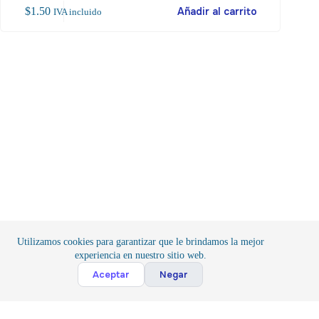
$
1.50
Añadir al carrito
$
25
IVA incluido
Utilizamos cookies para garantizar que le brindamos la mejor
experiencia en nuestro sitio web.
Cont
Aceptar
Negar
Inicio
/
Componentes
/
Activos