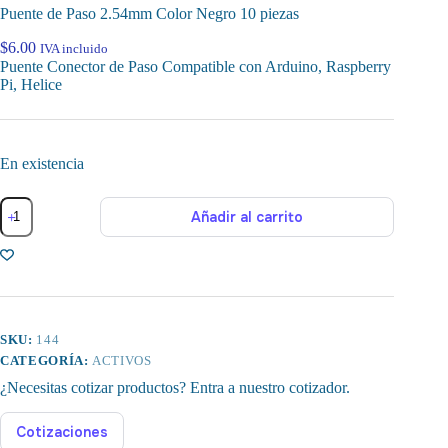
Puente de Paso 2.54mm Color Negro 10 piezas
$
6.00
IVA incluido
Puente Conector de Paso Compatible con Arduino, Raspberry
Pi, Helice
En existencia
Puente
Añadir al carrito
de
Paso
2.54mm
Color
Negro
10
piezas
cantidad
SKU:
144
CATEGORÍA:
ACTIVOS
¿Necesitas cotizar productos? Entra a nuestro cotizador.
Cotizaciones