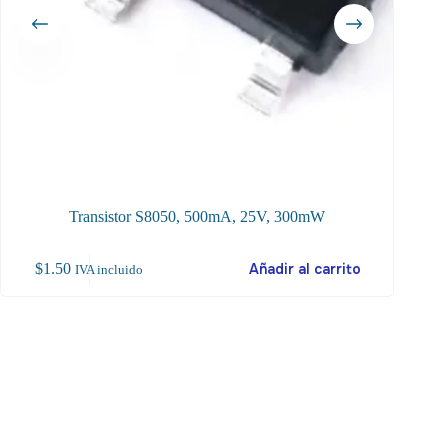
Transistor S8050, 500mA, 25V, 300mW
$
1.50
Añadir al carrito
$
58
IVA incluido