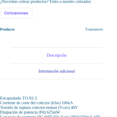
¿Necesitas cotizar productos? Entra a nuestro cotizador.
Cotizaciones
Producto
Transistores
Descripción
Información adicional
Encapsulado TO-92-3
Corriente de corte del colector (Icbo) 100nA
Tensión de ruptura colector-emisor (Vceo) 40V
Disipación de potencia (Pd) 625mW
Ganancia de corriente DC (hFE@Ic,Vce) 100@150mA,10V