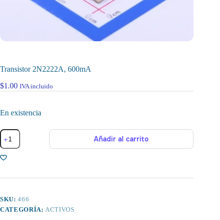
Transistor 2N2222A, 600mA
$
1.00
IVA incluido
En existencia
Transistor
Añadir al carrito
2N2222A,
600mA
cantidad
SKU:
466
CATEGORÍA:
ACTIVOS