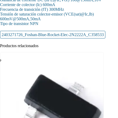
Corriente de colector (Ic) 600mA
Frecuencia de transición (fT) 300MHz
Tensión de saturación colector-emisor (VCE(sat)@Ic,Ib)
600mV@500mA,50mA
Tipo de transistor NPN
2403271726_Foshan-Blue-Rocket-Elec-2N2222A_C358533
Productos relacionados