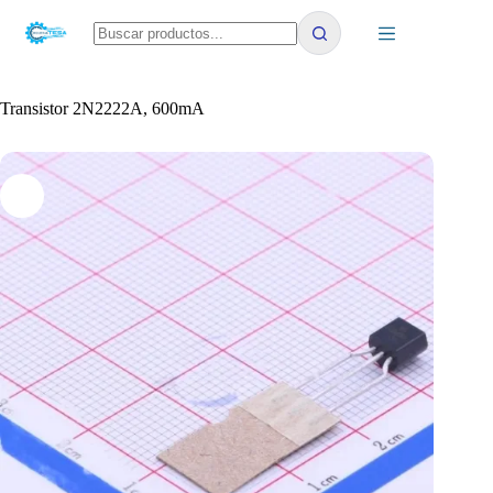
Saltar
al
contenido
No
results
Transistor 2N2222A, 600mA