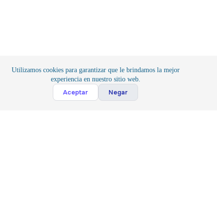
Utilizamos cookies para garantizar que le brindamos la mejor
experiencia en nuestro sitio web.
Cont
Aceptar
Negar
Inicio
/
Componentes
/
Activos
Suscribete
Suscribir
Acepto la
Politica y Privacidad
*
Siguenos