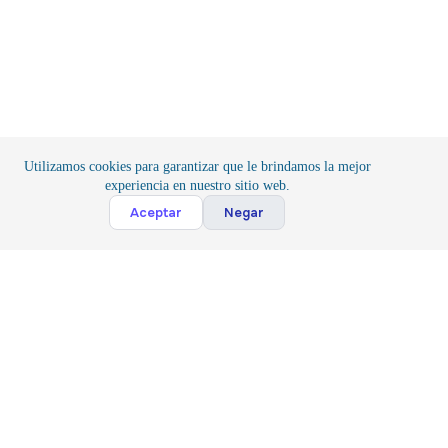
en
la
página
de
producto
Utilizamos cookies para garantizar que le brindamos la mejor
experiencia en nuestro sitio web.
Cont
Aceptar
Negar
Inicio
/
Componentes
/
Conexión
Suscribete
Suscribir
Acepto la
Politica y Privacidad
*
Siguenos