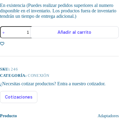
En existencia (Puedes realizar pedidos superiores al numero
disponible en el inventario. Los productos fuera de inventario
tendrán un tiempo de entrega adicional.)
Adaptador
Añadir al carrito
DVI-
I
24
+
5
Pines
Macho
a
SKU:
246
VGA
CATEGORÍA:
CONEXIÓN
HD15
¿Necesitas cotizar productos? Entra a nuestro cotizador.
Hembra
cantidad
Cotizaciones
Producto
Adaptadores