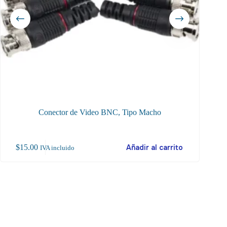
Conector de Video BNC, Tipo Macho
Termina
Este
$
15.00
Añadir al carrito
$
30.00
IVA incluido
producto
tiene
múltiples
variantes.
Las
opciones
se
pueden
elegir