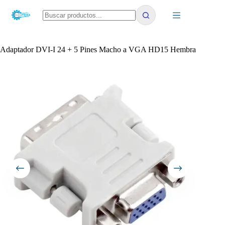
Saltar
al
contenido
No
results
Adaptador DVI-I 24 + 5 Pines Macho a VGA HD15 Hembra