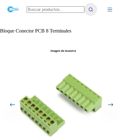
Saltar
al
contenido
No
results
Bloque Conector PCB 8 Terminales