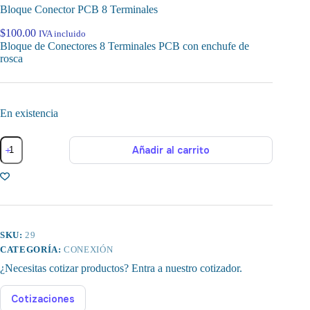
Bloque Conector PCB 8 Terminales
$
100.00
IVA incluido
Bloque de Conectores 8 Terminales PCB con enchufe de
rosca
En existencia
Bloque
Añadir al carrito
Conector
PCB
8
Terminales
cantidad
SKU:
29
CATEGORÍA:
CONEXIÓN
¿Necesitas cotizar productos? Entra a nuestro cotizador.
Cotizaciones