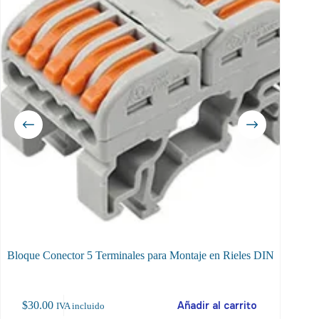
Bloque Conector 5 Terminales para Montaje en Rieles DIN
Termina
Este
$
30.00
Añadir al carrito
$
30.00
IVA incluido
producto