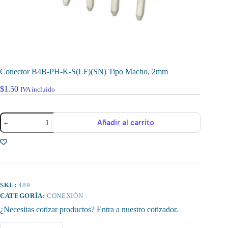
Conector B4B-PH-K-S(LF)(SN) Tipo Macho, 2mm
$
1.50
IVA incluido
Conector
Añadir al carrito
B4B-
PH-
K-
S(LF)
(SN)
Tipo
Macho,
2mm
SKU:
489
cantidad
CATEGORÍA:
CONEXIÓN
¿Necesitas cotizar productos? Entra a nuestro cotizador.