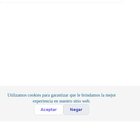
tiene
múltiples
variantes.
Las
opciones
se
pueden
elegir
en
la
página
de
producto
Utilizamos cookies para garantizar que le brindamos la mejor
experiencia en nuestro sitio web.
Cont
Aceptar
Negar
Inicio
/
Componentes
/
Conexión
Suscribete