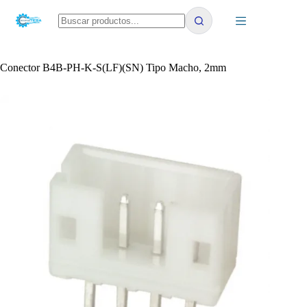
Saltar
al
contenido
No
results
Conector B4B-PH-K-S(LF)(SN) Tipo Macho, 2mm