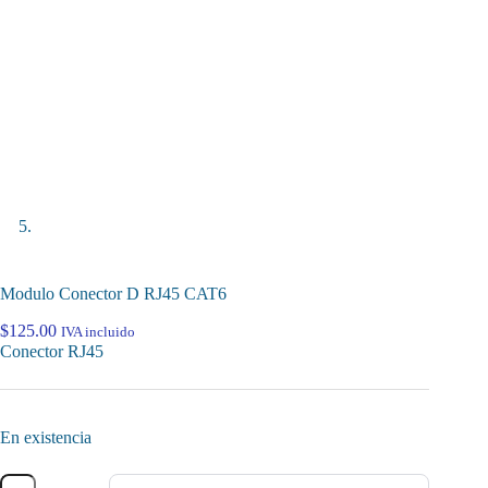
Modulo Conector D RJ45 CAT6
$
125.00
IVA incluido
Conector RJ45
En existencia
Modulo