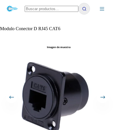
Saltar
al
contenido
No
results
Modulo Conector D RJ45 CAT6