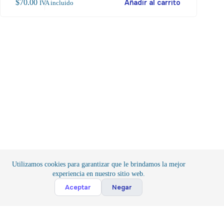
$
70.00
Añadir al carrito
$
32
IVA incluido
Utilizamos cookies para garantizar que le brindamos la mejor
experiencia en nuestro sitio web.
Aceptar
Negar
Inicio
/
Componentes
/
Conexión