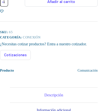
Añadir al carrito
Conector
D
RJ45
CAT6
cantidad
SKU:
65
CATEGORÍA:
CONEXIÓN
¿Necesitas cotizar productos? Entra a nuestro cotizador.
Cotizaciones
Producto
Comunicación
Descripción
Información adicional