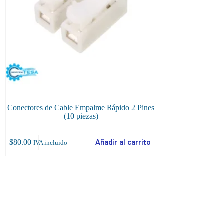
Conectores de Cable Empalme Rápido 2 Pines
Conector TAA 40°,
(10 piezas)
Plástico de Soldad
o
$
80.00
Añadir al carrito
$
320.00
IVA incluido
IVA incluido