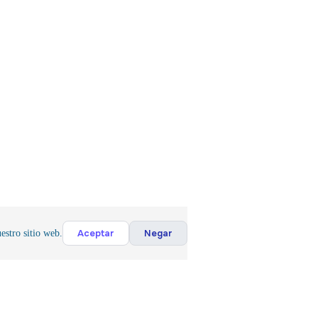
Aceptar
Negar
estro sitio web.