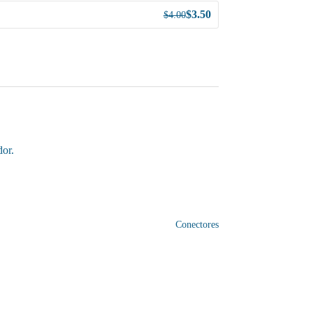
$
3.50
$
4.00
dor.
Conectores