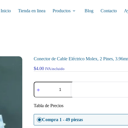
Inicio
Tienda en linea
Productos
Blog
Contacto
A
Conector de Cable Eléctrico Molex, 2 Pines, 3.96
$
4.00
IVA incluido
Conector
de
Cable
Eléctrico
Molex,
Tabla de Precios
2
Pines,
3.96mm
Compra 1 - 49 piezas
cantidad