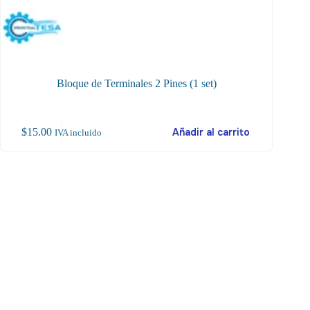
Bloque de Terminales 2 Pines (1 set)
Bloque
$
15.00
Añadir al carrito
$
30
IVA incluido