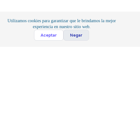
Utilizamos cookies para garantizar que le brindamos la mejor
experiencia en nuestro sitio web.
Cont
Aceptar
Negar
Inicio
/
Componentes
/
Conexión
Suscribete
Suscribir
Acepto la
Politica y Privacidad
*
Siguenos
Contacto
(81) 3143 7044
(81) 17807813
Copyright © 2024 Industrial TESA S.A.S de C.V.