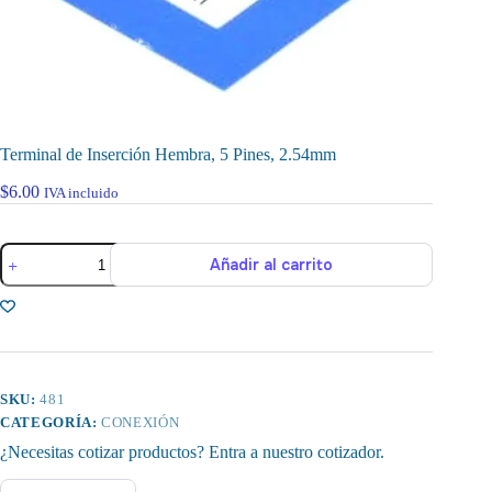
Terminal de Inserción Hembra, 5 Pines, 2.54mm
$
6.00
IVA incluido
Terminal
Añadir al carrito
de
Inserción
Hembra,
5
Pines,
2.54mm
cantidad
SKU:
481
CATEGORÍA:
CONEXIÓN
¿Necesitas cotizar productos? Entra a nuestro cotizador.