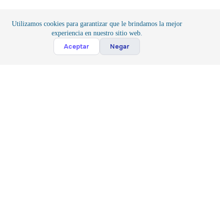
Utilizamos cookies para garantizar que le brindamos la mejor
experiencia en nuestro sitio web.
Cont
Aceptar
Negar
Inicio
/
Componentes
/
Conexión
Suscribete
Suscribir
Acepto la
Politica y Privacidad
*
Siguenos
Contacto
(81) 3143 7044
(81) 17807813
Copyright © 2024 Industrial TESA S.A.S de C.V.