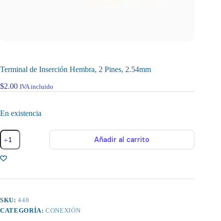
Terminal de Inserción Hembra, 2 Pines, 2.54mm
$
2.00
IVA incluido
En existencia
Terminal
Añadir al carrito
de
Inserción
Hembra,
2
Pines,
2.54mm
cantidad
SKU:
448
CATEGORÍA:
CONEXIÓN