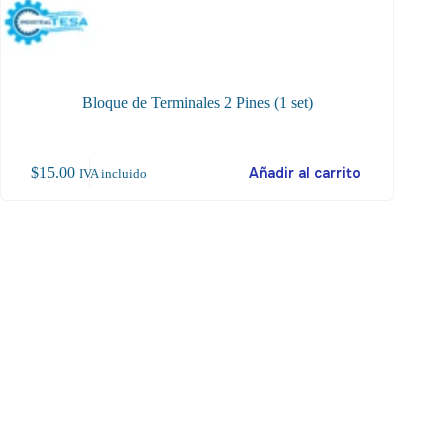
Bloque de Terminales 2 Pines (1 set)
Bloque
$
15.00
Añadir al carrito
$
58
IVA incluido