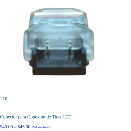
Conector para Conexión de Tiras LED
Price
$
40.00
–
$
45.00
IVA incluido