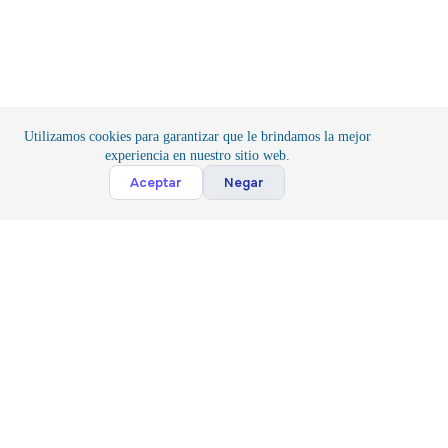
gina
oducto
Utilizamos cookies para garantizar que le brindamos la mejor
experiencia en nuestro sitio web.
Cont
Aceptar
Negar
Inicio
/
Iluminación
/
Accesorios
Suscribete
Suscribir
Acepto la
Politica y Privacidad
*
Siguenos