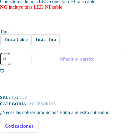
range:
Conectores de tiras LED conector de tira a cable
$40.00
NO
incluye tiras LED
NI
cable
through
$45.00
Tipo
Tira a Cable
Tira a Tira
Conector
Añadir al carrito
para
Conexión
de
Tiras
LED
cantidad
SKU:
152/153
CATEGORÍA:
ACCESORIOS
¿Necesitas cotizar productos? Entra a nuestro cotizador.
Cotizaciones