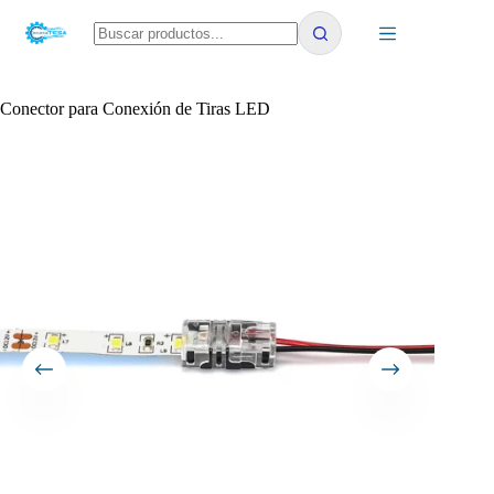
Saltar
al
contenido
No
results
Conector para Conexión de Tiras LED