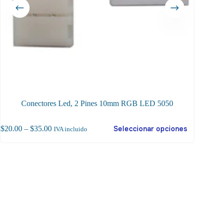
Conectores Led, 2 Pines 10mm RGB LED 5050
te
Price
$
20.00
–
$
35.00
Seleccionar opciones
$
14
IVA incluido
oducto
range:
ene
$20.00
ltiples
through
riantes.
$35.00
as
ciones
ueden
egir