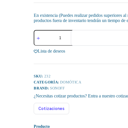
En existencia (Puedes realizar pedidos superiores al
productos fuera de inventario tendrán un tiempo de e
Sonoff
TX
T0US2C
Switch
Lista de deseos
Inteligente
cantidad
SKU:
232
CATEGORÍA:
DOMÓTICA
BRAND:
SONOFF
¿Necesitas cotizar productos? Entra a nuestro cotiza
Cotizaciones
Producto