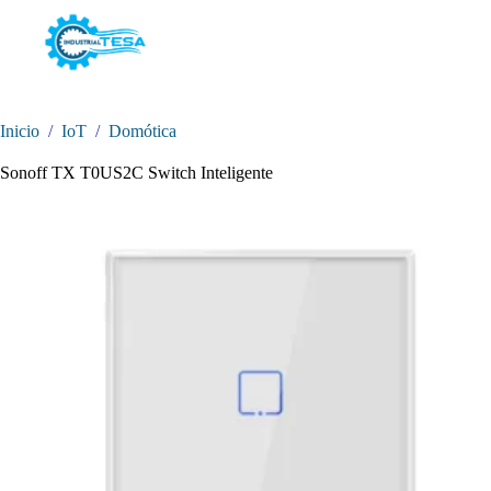
Saltar
al
contenido
Inicio
/
IoT
/
Domótica
Sonoff TX T0US2C Switch Inteligente