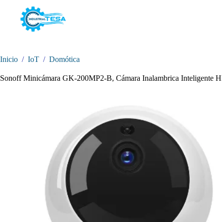
Saltar
al
contenido
Inicio
/
IoT
/
Domótica
Sonoff Minicámara GK-200MP2-B, Cámara Inalambrica Inteligente H