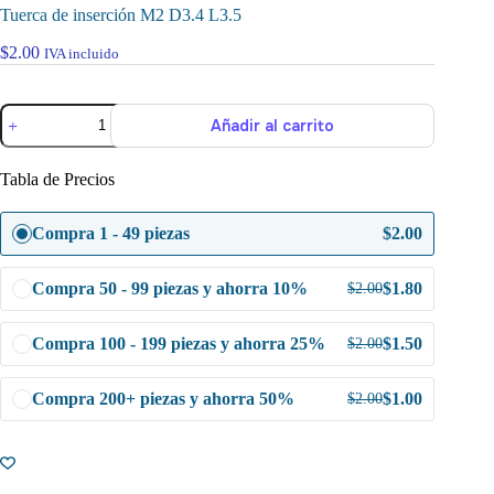
Tuerca de inserción M2 D3.4 L3.5
$
2.00
IVA incluido
Tuerca
Añadir al carrito
de
inserción
M2
Tabla de Precios
D3.4
L3.5
cantidad
Compra 1 - 49 piezas
$
2.00
Compra 50 - 99 piezas y ahorra 10%
$
1.80
$
2.00
Compra 100 - 199 piezas y ahorra 25%
$
1.50
$
2.00
Compra 200+ piezas y ahorra 50%
$
1.00
$
2.00