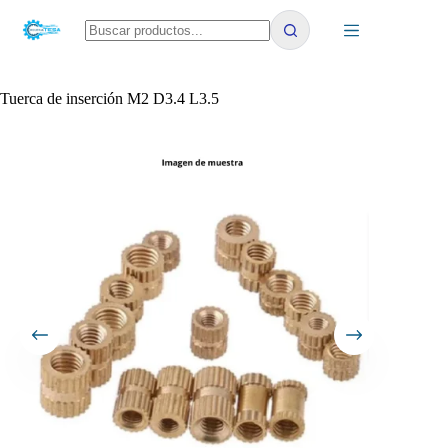
Saltar
al
contenido
No
results
Tuerca de inserción M2 D3.4 L3.5