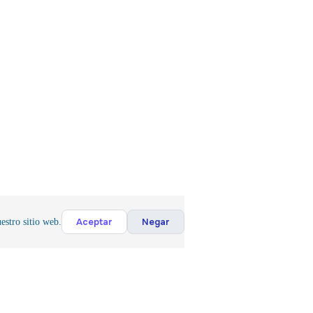
Aceptar
Negar
estro sitio web.
víos Rápidos
Conseguimo
s lo que 