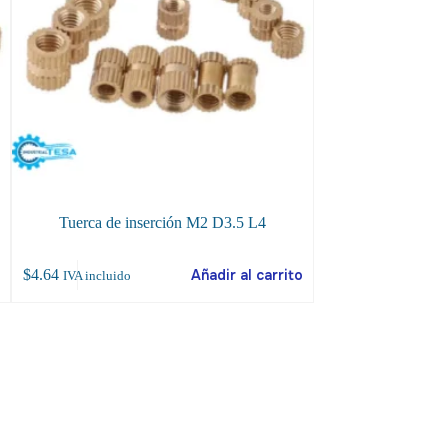
Tuerca de inserción M2 D3.5 L4
Tuerca de I
o
$
4.64
Añadir al carrito
$
5.00
IVA incluido
IVA incluido