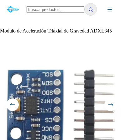
Saltar
al
contenido
No
results
Modulo de Aceleración Triaxial de Gravedad ADXL345