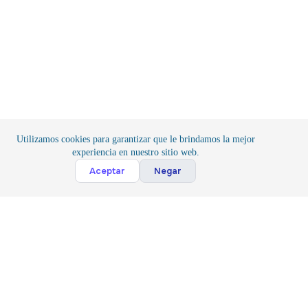
Utilizamos cookies para garantizar que le brindamos la mejor
experiencia en nuestro sitio web.
Cont
Aceptar
Negar
Inicio
/
Proyectos de Electrónica
/
Placas de Desarrollo
Suscribete
Suscribir