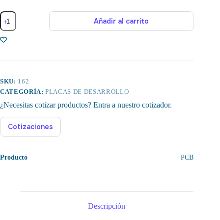
Modulo
Añadir al carrito
de
Aceleración
Triaxial
de
Gravedad
ADXL345
cantidad
SKU:
162
CATEGORÍA:
PLACAS DE DESARROLLO
¿Necesitas cotizar productos? Entra a nuestro cotizador.
Cotizaciones
Producto
PCB
Descripción