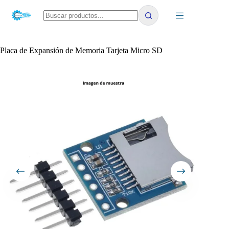
Saltar
al
contenido
No
results
Placa de Expansión de Memoria Tarjeta Micro SD