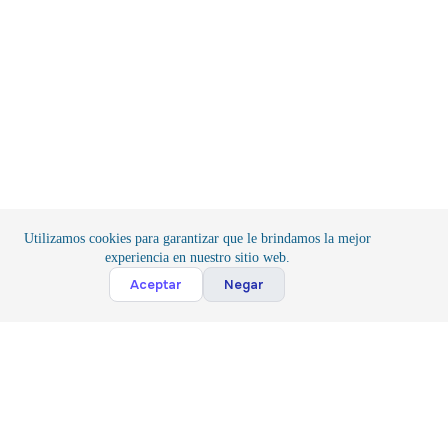
Utilizamos cookies para garantizar que le brindamos la mejor
experiencia en nuestro sitio web.
Cont
Aceptar
Negar
Inicio
/
Proyectos de Electrónica
/
Placas de Desarrollo
Suscribete