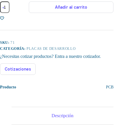
Placa
Añadir al carrito
de
Expansión
de
Memoria
Tarjeta
Micro
SD
cantidad
SKU:
71
CATEGORÍA:
PLACAS DE DESARROLLO
¿Necesitas cotizar productos? Entra a nuestro cotizador.
Cotizaciones
Producto
PCB
Descripción