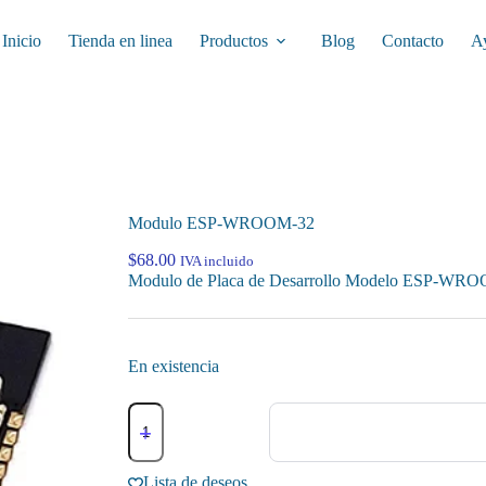
Inicio
Tienda en linea
Productos
Blog
Contacto
A
Modulo ESP-WROOM-32
$
68.00
IVA incluido
Modulo de Placa de Desarrollo Modelo ESP-WROO
En existencia
Modulo
ESP-
WROOM-
32
Lista de deseos
cantidad