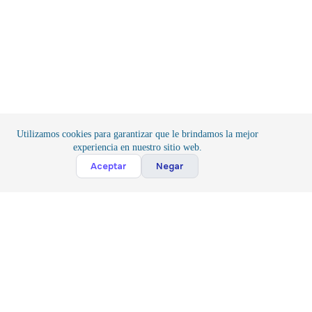
Utilizamos cookies para garantizar que le brindamos la mejor
experiencia en nuestro sitio web.
Cont
Aceptar
Negar
Inicio
/
Proyectos de Electrónica
/
Placas de Desarrollo
Suscribete
Suscribir
Acepto la
Politica y Privacidad
*