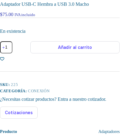
Adaptador USB-C Hembra a USB 3.0 Macho
$
75.00
IVA incluido
En existencia
Adaptador
Añadir al carrito
USB-
C
Hembra
a
USB
3.0
Macho
cantidad
SKU:
225
CATEGORÍA:
CONEXIÓN
¿Necesitas cotizar productos? Entra a nuestro cotizador.
Cotizaciones
Producto
Adaptadores