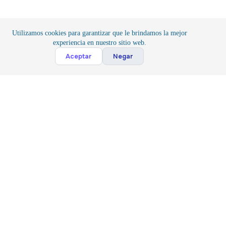
Utilizamos cookies para garantizar que le brindamos la mejor
experiencia en nuestro sitio web.
Cont
Aceptar
Negar
Inicio
/
Componentes
/
Conexión
Suscribete
Suscribir
Acepto la
Politica y Privacidad
*
Siguenos
Contacto
(81) 3143 7044
(81) 17807813
Copyright © 2024 Industrial TESA S.A.S de C.V.