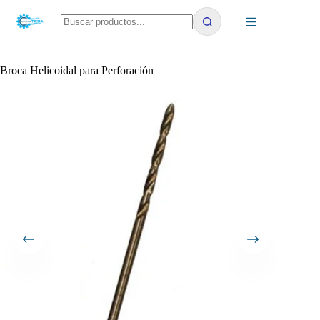
Saltar
al
contenido
No
results
Broca Helicoidal para Perforación