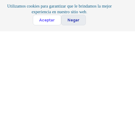
Utilizamos cookies para garantizar que le brindamos la mejor
experiencia en nuestro sitio web.
Cont
Aceptar
Negar
Inicio
/
Herramientas
/
Herramientas para Proyectos
Suscribete
Suscribir
Acepto la
Politica y Privacidad
*
Siguenos
Contacto
(81) 3143 7044
(81) 17807813
Copyright © 2024 Industrial TESA S.A.S de C.V.
Politica
|
Terminos
|
Contacto
|
Ayuda
|
Cuenta