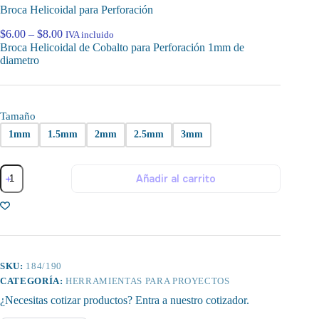
Broca Helicoidal para Perforación
Price
$
6.00
–
$
8.00
IVA incluido
range:
Broca Helicoidal de Cobalto para Perforación 1mm de
$6.00
diametro
through
$8.00
Tamaño
1mm
1.5mm
2mm
2.5mm
3mm
Broca
Añadir al carrito
Helicoidal
para
Perforación
cantidad
SKU:
184/190
CATEGORÍA:
HERRAMIENTAS PARA PROYECTOS
¿Necesitas cotizar productos? Entra a nuestro cotizador.