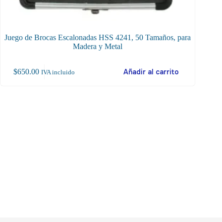
Juego de Brocas Escalonadas HSS 4241, 50 Tamaños, para
Mand
Madera y Metal
$
650.00
Añadir al carrito
$
19
IVA incluido