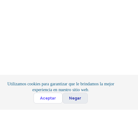
Utilizamos cookies para garantizar que le brindamos la mejor
experiencia en nuestro sitio web.
Cont
Aceptar
Negar
Inicio
/
Herramientas
/
Herramientas para Proyectos
Suscribete