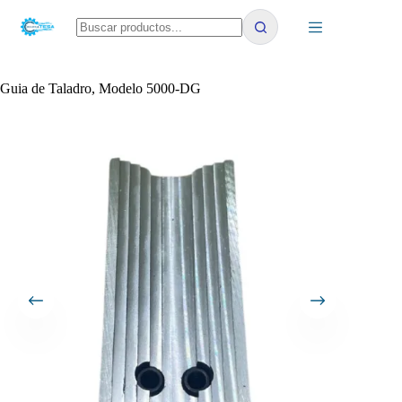
Saltar
al
contenido
No
results
Guia de Taladro, Modelo 5000-DG