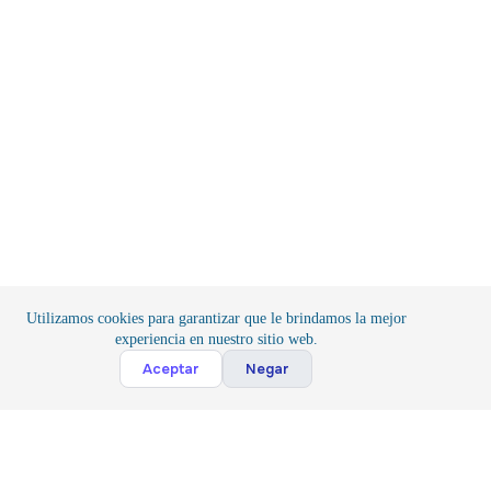
Utilizamos cookies para garantizar que le brindamos la mejor
experiencia en nuestro sitio web.
Cont
Aceptar
Negar
Inicio
/
Herramientas
/
Herramientas para Proyectos
Suscribete