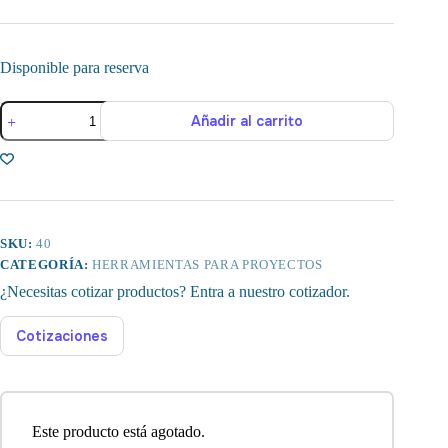
Disponible para reserva
Juego
Añadir al carrito
de
Herramientas
para
Extracción
de
Terminales
cantidad
SKU:
40
CATEGORÍA:
HERRAMIENTAS PARA PROYECTOS
¿Necesitas cotizar productos? Entra a nuestro cotizador.
Cotizaciones
Este producto está agotado.