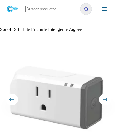
Saltar
al
contenido
No
results
Sonoff S31 Lite Enchufe Inteligente Zigbee