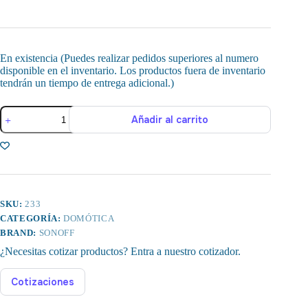
En existencia (Puedes realizar pedidos superiores al numero
disponible en el inventario. Los productos fuera de inventario
tendrán un tiempo de entrega adicional.)
Sonoff
Añadir al carrito
S31
Lite
Enchufe
Inteligente
Zigbee
cantidad
SKU:
233
CATEGORÍA:
DOMÓTICA
BRAND:
SONOFF
¿Necesitas cotizar productos? Entra a nuestro cotizador.
Cotizaciones