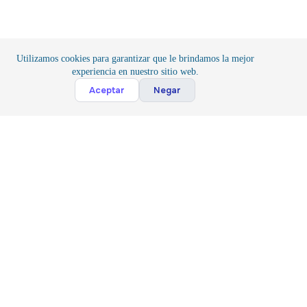
Utilizamos cookies para garantizar que le brindamos la mejor
experiencia en nuestro sitio web.
Cont
Aceptar
Negar
Inicio
/
IoT
/
Domótica
Suscribete
Suscribir
Acepto la
Politica y Privacidad
*
Siguenos
Contacto
(81) 3143 7044